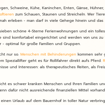
egen, Schweine, Kühe, Kaninchen, Enten, Gänse, Hühne
oftieren
zum Schauen, Staunen und Streicheln. Wer Tiere 
tnah erleben - man darf in viele Gehege hinein und das F
 sieben schöne 4-Sterne Ferienwohnungen und ein tolle
lle sind komfortabel eingerichtet und werden von uns zu 
- optimal für große Familien und Gruppen.
ht nur so.
Menschen mit Behinderungen
kommen sehr gu
peziallifter geht es für Rollifahrer direkt aufs Pferd.
R
nisse und Interessen: als therapeutisches Reiten, als Fre
cht es schwer kranken Menschen und Ihren Familien u
enn dafür nicht ausreichende finanziellen Mittel vorhand
einen Urlaub auf dem Bauernhof in toller Natur verbringe