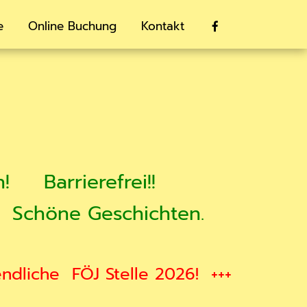
e
Online Buchung
Kontakt

h!
Barrierefrei!!
Schöne Geschichten.
endliche
FÖJ Stelle 2026!
+++